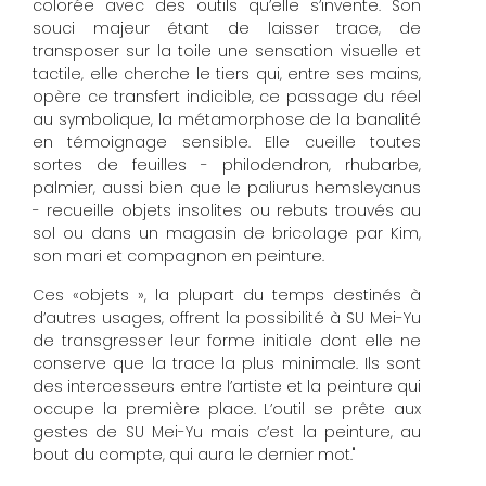
colorée avec des outils qu’elle s’invente. Son
souci majeur étant de laisser trace, de
transposer sur la toile une sensation visuelle et
tactile, elle cherche le tiers qui, entre ses mains,
opère ce transfert indicible, ce passage du réel
au symbolique, la métamorphose de la banalité
en témoignage sensible. Elle cueille toutes
sortes de feuilles - philodendron, rhubarbe,
palmier, aussi bien que le paliurus hemsleyanus
- recueille objets insolites ou rebuts trouvés au
sol ou dans un magasin de bricolage par Kim,
son mari et compagnon en peinture.
Ces «objets », la plupart du temps destinés à
d’autres usages, offrent la possibilité à SU Mei-Yu
de transgresser leur forme initiale dont elle ne
conserve que la trace la plus minimale. Ils sont
des intercesseurs entre l’artiste et la peinture qui
occupe la première place. L’outil se prête aux
gestes de SU Mei-Yu mais c’est la peinture, au
bout du compte, qui aura le dernier mot."