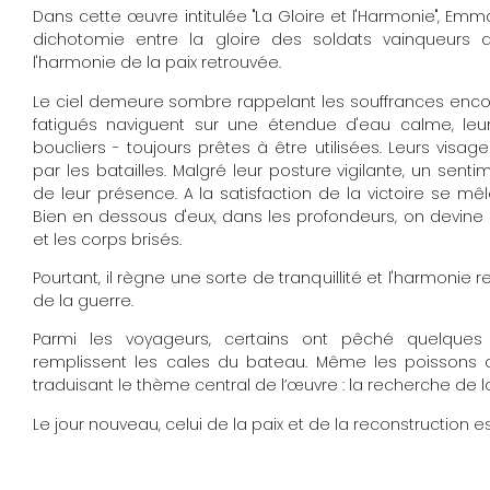
Dans cette œuvre intitulée "La Gloire et l'Harmonie", Em
dichotomie entre la gloire des soldats vainqueurs d
l'harmonie de la paix retrouvée.
Le ciel demeure sombre rappelant les souffrances encor
fatigués naviguent sur une étendue d'eau calme, leur
boucliers - toujours prêtes à être utilisées. Leurs vis
par les batailles. Malgré leur posture vigilante, un se
de leur présence. A la satisfaction de la victoire se mêl
Bien en dessous d'eux, dans les profondeurs, on devine 
et les corps brisés.
Pourtant, il règne une sorte de tranquillité et l'harmonie 
de la guerre.
Parmi les voyageurs, certains ont pêché quelque
remplissent les cales du bateau. Même les poissons c
traduisant le thème central de l’œuvre : la recherche de la 
Le jour nouveau, celui de la paix et de la reconstruction es