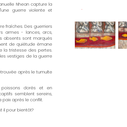
manuelle Nhean capture la
'une guerre violente et
e fraîches. Des guerriers
s armes - lances, arcs,
ages absents sont marqués
ntiment de quiétude émane
e la tristesse des pertes.
les vestiges de la guerre
retrouvée après le tumulte
s poissons dorés et en
aptifs semblent sereins,
paix après le conflit.
t il pour bientôt?