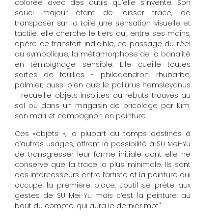
colorée avec des outils qu’elle s’invente. Son
souci majeur étant de laisser trace, de
transposer sur la toile une sensation visuelle et
tactile, elle cherche le tiers qui, entre ses mains,
opère ce transfert indicible, ce passage du réel
au symbolique, la métamorphose de la banalité
en témoignage sensible. Elle cueille toutes
sortes de feuilles - philodendron, rhubarbe,
palmier, aussi bien que le paliurus hemsleyanus
- recueille objets insolites ou rebuts trouvés au
sol ou dans un magasin de bricolage par Kim,
son mari et compagnon en peinture.
Ces «objets », la plupart du temps destinés à
d’autres usages, offrent la possibilité à SU Mei-Yu
de transgresser leur forme initiale dont elle ne
conserve que la trace la plus minimale. Ils sont
des intercesseurs entre l’artiste et la peinture qui
occupe la première place. L’outil se prête aux
gestes de SU Mei-Yu mais c’est la peinture, au
bout du compte, qui aura le dernier mot."