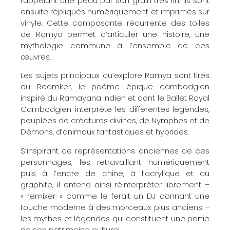
rappelant une peau par son grain très fin. Ils sont
ensuite répliqués numériquement et imprimés sur
vinyle. Cette composante récurrente des toiles
de Ramya permet d’articuler une histoire, une
mythologie commune à l’ensemble de ces
œuvres.
Les sujets principaux qu’explore Ramya sont tirés
du Reamker, le poème épique cambodgien
inspiré du Ramayana indien et dont le Ballet Royal
Cambodgien interprète les différentes légendes,
peuplées de créatures divines, de Nymphes et de
Démons, d’animaux fantastiques et hybrides.
S’inspirant de représentations anciennes de ces
personnages, les retravaillant numériquement
puis à l’encre de chine, à l’acrylique et au
graphite, il entend ainsi réinterpréter librement –
« remixer » comme le ferait un DJ donnant une
touche moderne à des morceaux plus anciens –
les mythes et légendes qui constituent une partie
de son patrimoine culturel.